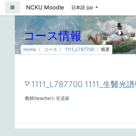
メインコンテンツへスキップする
NCKU Moodle
サイドパネル
日本語 ‎(ja)‎
コース情報
Home
コース
1111_L787700
概要
1111_L787700 1111_生醫光
教師(teacher):
曾盛豪