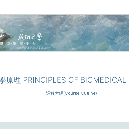
譜學原理 PRINCIPLES OF BIOMEDICA
課程大綱(Course Outline)