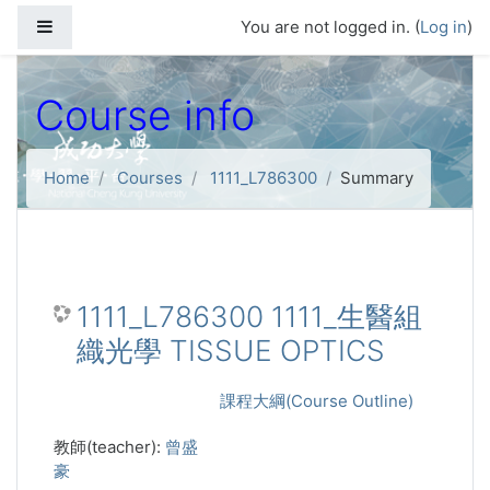
Skip to main content
Side panel
You are not logged in. (
Log in
)
Course info
Home
Courses
1111_L786300
Summary
1111_L786300 1111_生醫組
織光學 TISSUE OPTICS
課程大綱(Course Outline)
教師(teacher):
曾盛
豪