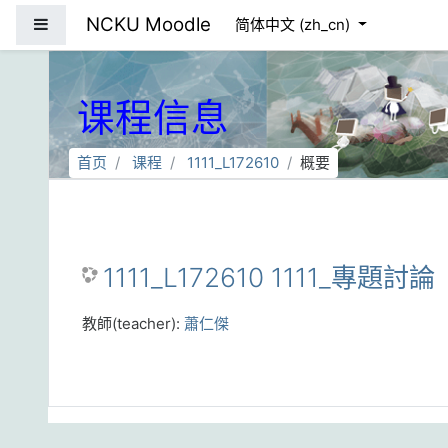
跳到主要内容
NCKU Moodle
停靠面板
简体中文 ‎(zh_cn)‎
课程信息
首页
课程
1111_L172610
概要
1111_L172610 1111_專題討論
教師(teacher):
蕭仁傑