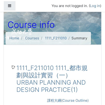
Skip to main content
Side panel
You are not logged in. (
Log in
)
Course info
Home
Courses
1111_F211010
Summary
1111_F211010 1111_都市規
劃與設計實習（一）
URBAN PLANNING AND
DESIGN PRACTICE(1)
課程大綱(Course Outline)