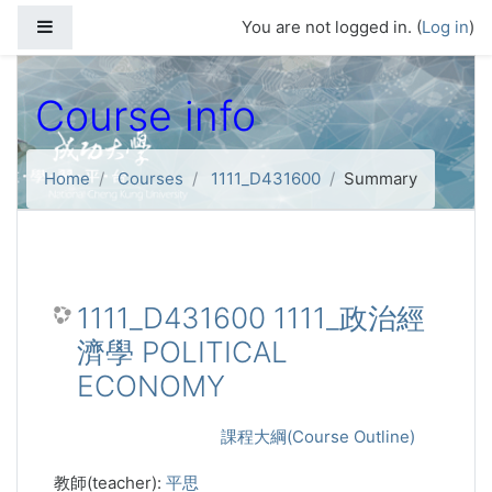
Skip to main content
Side panel
You are not logged in. (
Log in
)
Course info
Home
Courses
1111_D431600
Summary
1111_D431600 1111_政治經
濟學 POLITICAL
ECONOMY
課程大綱(Course Outline)
教師(teacher):
平思