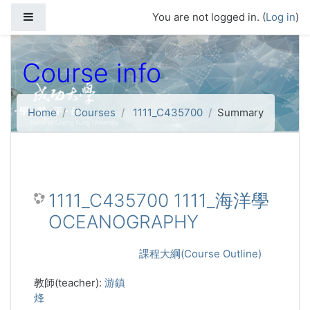
Skip to main content
Side panel
You are not logged in. (
Log in
)
Course info
Home
Courses
1111_C435700
Summary
1111_C435700 1111_海洋學
OCEANOGRAPHY
課程大綱(Course Outline)
教師(teacher):
游鎮
烽