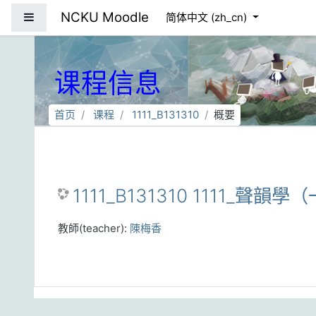
跳到主要内容
NCKU Moodle
停靠面板
简体中文 ‎(zh_cn)‎
课程信息
首页
课程
1111_B131310
概要
1111_B131310 1111_聲韻學
教師(teacher):
陳梅香