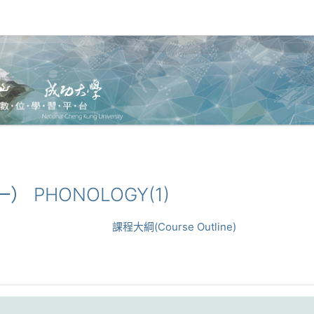
（一） PHONOLOGY(1)
課程大綱(Course Outline)