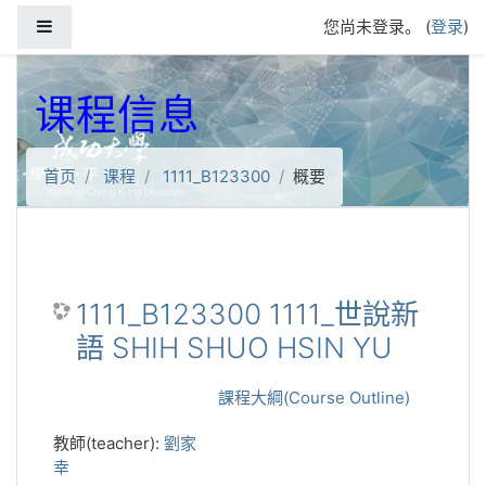
跳到主要内容
停靠面板
您尚未登录。 (
登录
)
课程信息
首页
课程
1111_B123300
概要
1111_B123300 1111_世說新
語 SHIH SHUO HSIN YU
課程大綱(Course Outline)
教師(teacher):
劉家
幸