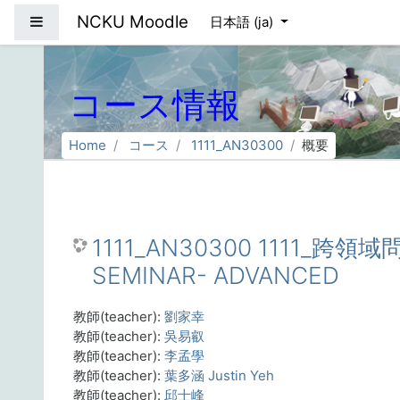
メインコンテンツへスキップする
NCKU Moodle
サイドパネル
日本語 ‎(ja)‎
コース情報
Home
コース
1111_AN30300
概要
1111_AN30300 1111_跨領
SEMINAR- ADVANCED
教師(teacher):
劉家幸
教師(teacher):
吳易叡
教師(teacher):
李孟學
教師(teacher):
葉多涵 Justin Yeh
教師(teacher):
邱士峰