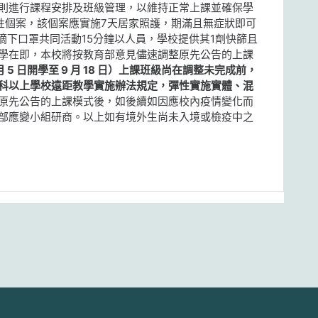
則進行課程安排及班級管理，以維持正常上課並確保學
篩陽性個案，該個案應實施7天居家照護，期滿且無症狀即可
案摘下口罩共同活動15分鐘以人員，學校提供其1劑快篩且
開學在即，本校將按教育部意見儘速調整原先公告的上課
月 5 日開學至 9 月 18 日）上課班級尚在調整未完成前，
科以上學校遠距教學實施辦法規定，彈性實施實體、混
原先公告的上課模式後，如後續如因應校內疫情變化而
應變小組研商。​​以上如有境外生尚未入境或檢疫中之