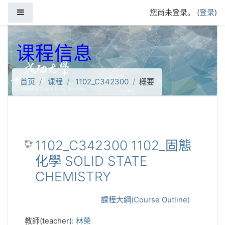
跳到主要内容
停靠面板
您尚未登录。 (
登录
)
课程信息
首页
课程
1102_C342300
概要
1102_C342300 1102_固態
化學 SOLID STATE
CHEMISTRY
課程大綱(Course Outline)
教師(teacher):
林榮