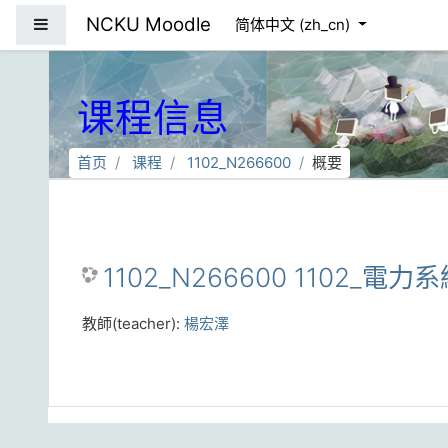
跳到主要内容
NCKU Moodle
停靠面板
简体中文 ‎(zh_cn)‎
课程信息
首页
课程
1102_N266600
概要
1102_N266600 1102_電力
教師(teacher):
楊宏澤