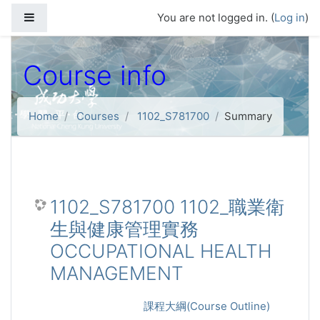
Skip to main content
Side panel
You are not logged in. (
Log in
)
Course info
Home
Courses
1102_S781700
Summary
1102_S781700 1102_職業衛
生與健康管理實務
OCCUPATIONAL HEALTH
MANAGEMENT
課程大綱(Course Outline)