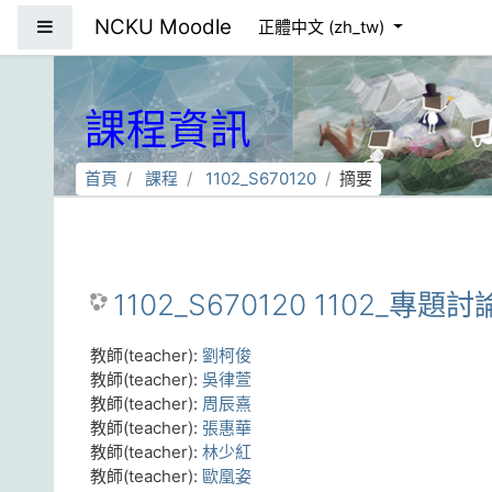
跳到主要內容
NCKU Moodle
側板
正體中文 ‎(zh_tw)‎
課程資訊
首頁
課程
1102_S670120
摘要
1102_S670120 1102_專題討
教師(teacher):
劉柯俊
教師(teacher):
吳律萱
教師(teacher):
周辰熹
教師(teacher):
張惠華
教師(teacher):
林少紅
教師(teacher):
歐凰姿