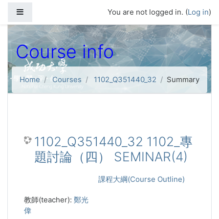
Skip to main content
Side panel
You are not logged in. (
Log in
)
Course info
Home
Courses
1102_Q351440_32
Summary
1102_Q351440_32 1102_專
題討論（四） SEMINAR(4)
課程大綱(Course Outline)
教師(teacher):
鄭光
偉