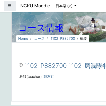
メインコンテンツへスキップする
NCKU Moodle
サイドパネル
日本語 ‎(ja)‎
コース情報
Home
コース
1102_P882700
概要
1102_P882700 1102_磨潤學特
教師(teacher):
鄭友仁