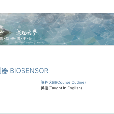
測器 BIOSENSOR
課程大綱(Course Outline)
英授(Taught in English)