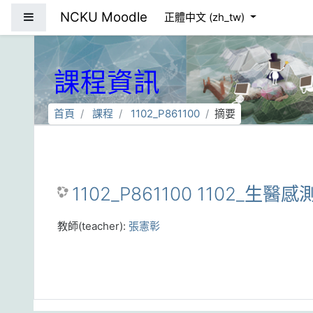
跳到主要內容
NCKU Moodle
側板
正體中文 ‎(zh_tw)‎
課程資訊
首頁
課程
1102_P861100
摘要
1102_P861100 1102_生醫感
教師(teacher):
張憲彰