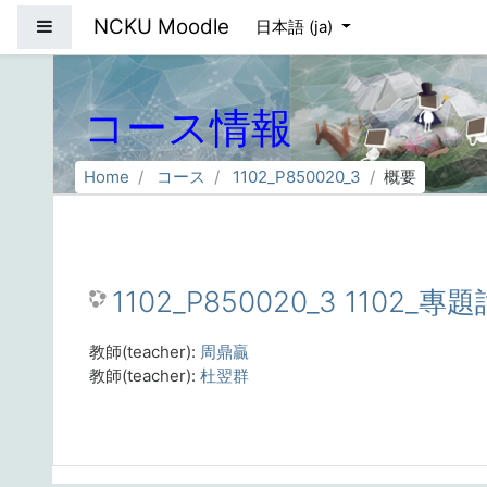
メインコンテンツへスキップする
NCKU Moodle
サイドパネル
日本語 ‎(ja)‎
コース情報
Home
コース
1102_P850020_3
概要
1102_P850020_3 1102_專
教師(teacher):
周鼎贏
教師(teacher):
杜翌群