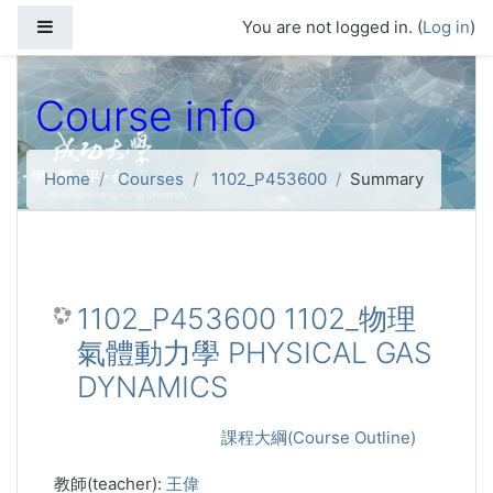
Skip to main content
Side panel
You are not logged in. (
Log in
)
Course info
Home
Courses
1102_P453600
Summary
1102_P453600 1102_物理
氣體動力學 PHYSICAL GAS
DYNAMICS
課程大綱(Course Outline)
教師(teacher):
王偉