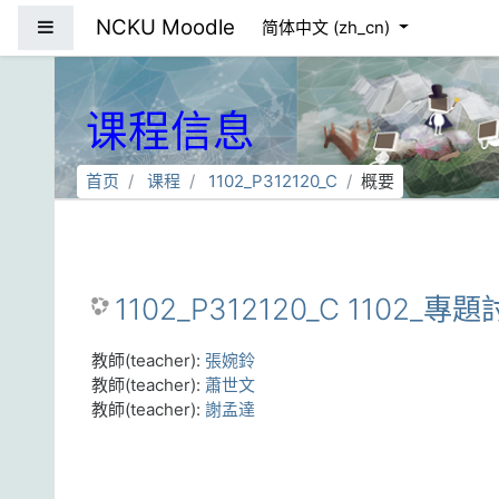
跳到主要内容
NCKU Moodle
停靠面板
简体中文 ‎(zh_cn)‎
课程信息
首页
课程
1102_P312120_C
概要
1102_P312120_C 1102_專
教師(teacher):
張婉鈴
教師(teacher):
蕭世文
教師(teacher):
謝孟達