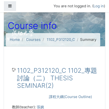
Skip to main content
Side panel
You are not logged in. (
Log in
)
Course info
Home
Courses
1102_P312120_C
Summary
1102_P312120_C 1102_專題
討論（二） THESIS
SEMINAR(2)
課程大綱(Course Outline)
教師(teacher):
張婉