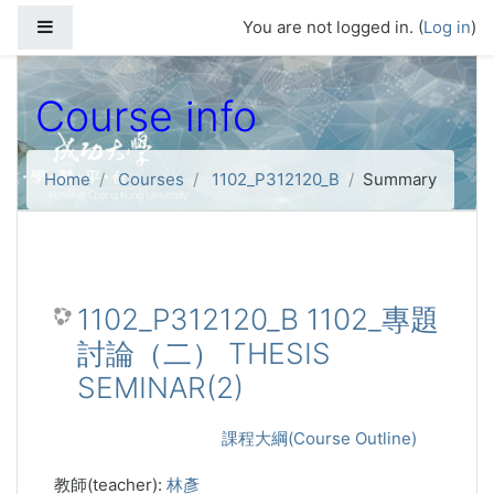
Skip to main content
Side panel
You are not logged in. (
Log in
)
Course info
Home
Courses
1102_P312120_B
Summary
1102_P312120_B 1102_專題
討論（二） THESIS
SEMINAR(2)
課程大綱(Course Outline)
教師(teacher):
林彥