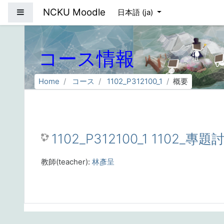
メインコンテンツへスキップする
NCKU Moodle
サイドパネル
日本語 ‎(ja)‎
コース情報
Home
コース
1102_P312100_1
概要
1102_P312100_1 1102_專題
教師(teacher):
林彥呈