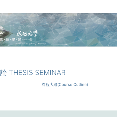
討論 THESIS SEMINAR
課程大綱(Course Outline)