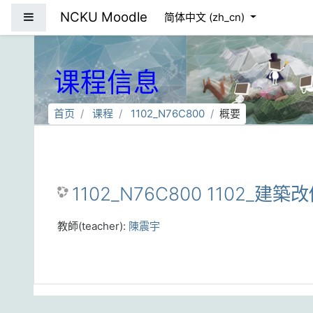
跳到主要内容
NCKU Moodle
停靠面板
简体中文 ‎(zh_cn)‎
课程信息
首页
课程
1102_N76C800
概要
1102_N76C800 1102_建築改
教師(teacher):
陳震宇