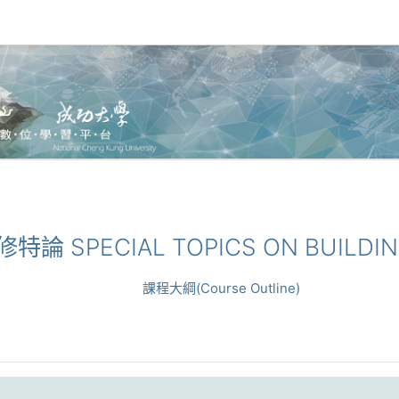
修特論 SPECIAL TOPICS ON BUILDI
課程大綱(Course Outline)