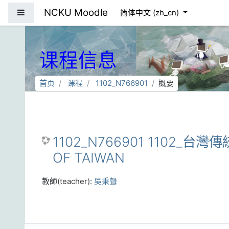
跳到主要内容
NCKU Moodle
停靠面板
简体中文 ‎(zh_cn)‎
课程信息
首页
课程
1102_N766901
概要
1102_N766901 1102_台灣
OF TAIWAN
教師(teacher):
吳秉聲