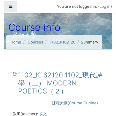
Skip to main content
Side panel
You are not logged in. (
Log in
)
Course info
Home
Courses
1102_K162120
Summary
1102_K162120 1102_現代詩
學（二） MODERN
POETICS（２）
課程大綱(Course Outline)
教師(teacher):
翁文