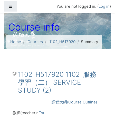
Skip to main content
Side panel
You are not logged in. (
Log in
)
Course info
Home
Courses
1102_H517920
Summary
1102_H517920 1102_服務
學習（二） SERVICE
STUDY (2)
課程大綱(Course Outline)
教師(teacher):
Tsu-