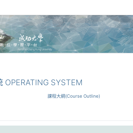
統 OPERATING SYSTEM
課程大綱(Course Outline)