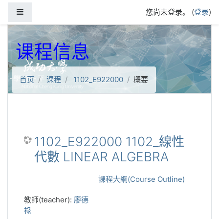
跳到主要内容
停靠面板
您尚未登录。 (
登录
)
课程信息
首页
课程
1102_E922000
概要
1102_E922000 1102_線性
代數 LINEAR ALGEBRA
課程大綱(Course Outline)
教師(teacher):
廖德
祿