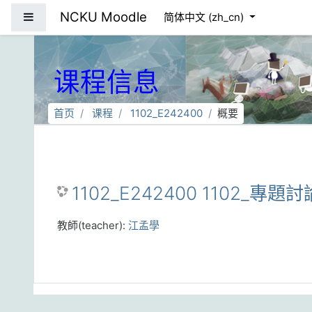
跳到主要内容
NCKU Moodle
停靠面板
简体中文 ‎(zh_cn)‎
课程信息
首页
课程
1102_E242400
概要
1102_E242400 1102_專題討
教師(teacher):
江孟學