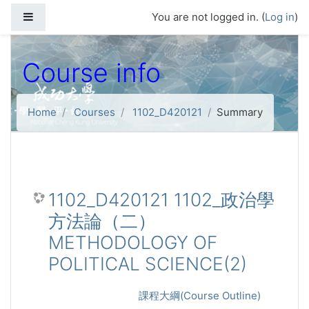
Skip to main content
Side panel
You are not logged in. (
Log in
)
Course info
Home
Courses
1102_D420121
Summary
1102_D420121 1102_政治學
方法論（二）
METHODOLOGY OF
POLITICAL SCIENCE(2)
課程大綱(Course Outline)