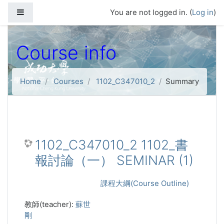
Skip to main content
Side panel
You are not logged in. (
Log in
)
Course info
Home
Courses
1102_C347010_2
Summary
1102_C347010_2 1102_書
報討論（一） SEMINAR (1)
課程大綱(Course Outline)
教師(teacher):
蘇世
剛