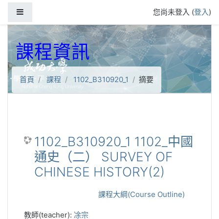
跳到主要內容
側板
您尚未登入 (
登入
)
課程資訊
首頁
課程
1102_B310920_1
摘要
1102_B310920_1 1102_中國
通史（二） SURVEY OF
CHINESE HISTORY(2)
課程大綱(Course Outline)
教師(teacher):
凃宗