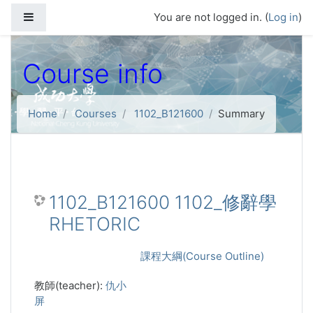
Skip to main content
Side panel
You are not logged in. (
Log in
)
Course info
Home
Courses
1102_B121600
Summary
1102_B121600 1102_修辭學
RHETORIC
課程大綱(Course Outline)
教師(teacher):
仇小
屏