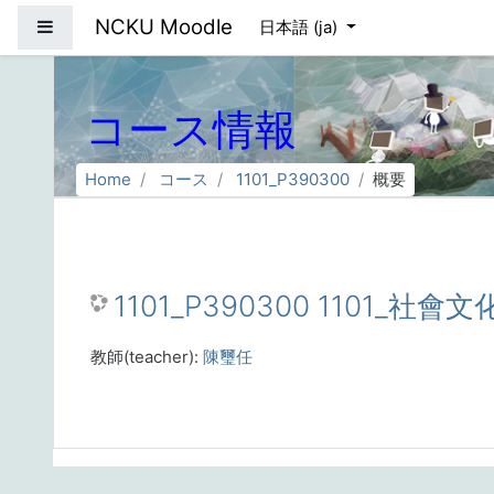
メインコンテンツへスキップする
NCKU Moodle
サイドパネル
日本語 ‎(ja)‎
コース情報
Home
コース
1101_P390300
概要
1101_P390300 1101_社會文
教師(teacher):
陳璽任