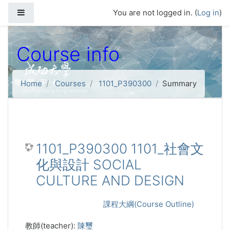
Skip to main content
Side panel
You are not logged in. (
Log in
)
Course info
Home
Courses
1101_P390300
Summary
1101_P390300 1101_社會文
化與設計 SOCIAL
CULTURE AND DESIGN
課程大綱(Course Outline)
教師(teacher):
陳璽