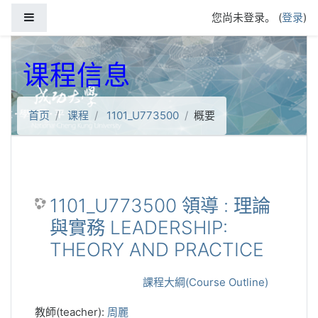
跳到主要内容
停靠面板
您尚未登录。 (
登录
)
课程信息
首页
课程
1101_U773500
概要
1101_U773500 領導 : 理論
與實務 LEADERSHIP:
THEORY AND PRACTICE
課程大綱(Course Outline)
教師(teacher):
周麗