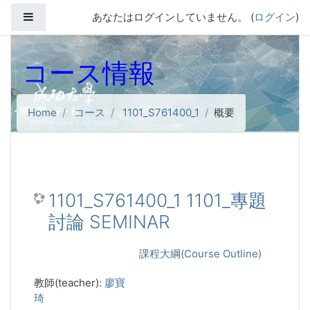
メインコンテンツへスキップする
サイドパネル
あなたはログインしていません。 (
ログイン
)
コース情報
Home
コース
1101_S761400_1
概要
1101_S761400_1 1101_專題
討論 SEMINAR
課程大綱(Course Outline)
教師(teacher):
廖寶
琦