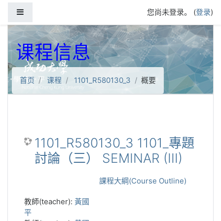
跳到主要内容
停靠面板
您尚未登录。 (
登录
)
课程信息
首页
课程
1101_R580130_3
概要
1101_R580130_3 1101_專題
討論（三） SEMINAR (III)
課程大綱(Course Outline)
教師(teacher):
黃國
平