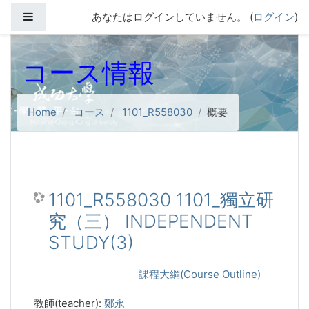
メインコンテンツへスキップする
サイドパネル
あなたはログインしていません。 (
ログイン
)
コース情報
Home
コース
1101_R558030
概要
1101_R558030 1101_獨立研
究（三） INDEPENDENT
STUDY(3)
課程大綱(Course Outline)
教師(teacher):
鄭永