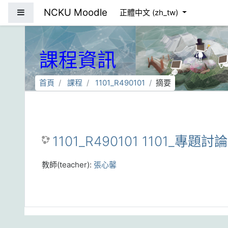
跳到主要內容
NCKU Moodle
側板
正體中文 ‎(zh_tw)‎
課程資訊
首頁
課程
1101_R490101
摘要
1101_R490101 1101_專題討論
教師(teacher):
張心馨