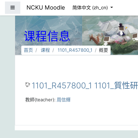
跳到主要内容
NCKU Moodle
停靠面板
简体中文 ‎(zh_cn)‎
课程信息
首页
课程
1101_R457800_1
概要
1101_R457800_1 1101_質
教師(teacher):
周信輝