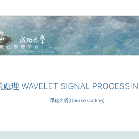
號處理 WAVELET SIGNAL PROCESSI
課程大綱(Course Outline)