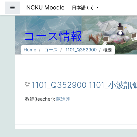
メインコンテンツへスキップする
NCKU Moodle
サイドパネル
日本語 ‎(ja)‎
コース情報
Home
コース
1101_Q352900
概要
1101_Q352900 1101_小波訊
教師(teacher):
陳進興