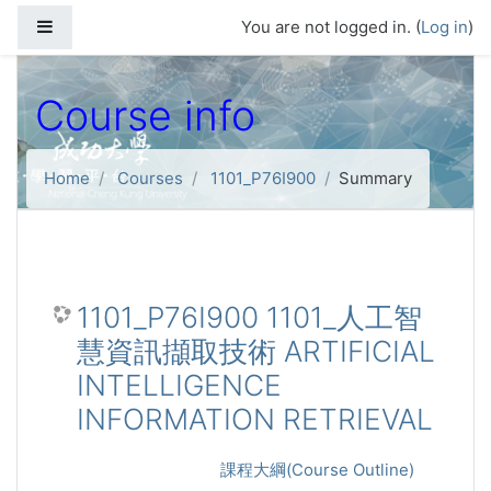
Skip to main content
Side panel
You are not logged in. (
Log in
)
Course info
Home
Courses
1101_P76I900
Summary
1101_P76I900 1101_人工智
慧資訊擷取技術 ARTIFICIAL
INTELLIGENCE
INFORMATION RETRIEVAL
課程大綱(Course Outline)