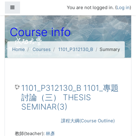
Skip to main content
Side panel
You are not logged in. (
Log in
)
Course info
Home
Courses
1101_P312130_B
Summary
1101_P312130_B 1101_專題
討論（三） THESIS
SEMINAR(3)
課程大綱(Course Outline)
教師(teacher):
林彥