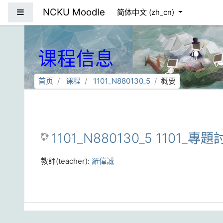
跳到主要内容
NCKU Moodle
停靠面板
简体中文 ‎(zh_cn)‎
课程信息
首页
课程
1101_N880130_5
概要
1101_N880130_5 1101_專
教師(teacher):
羅偉誠