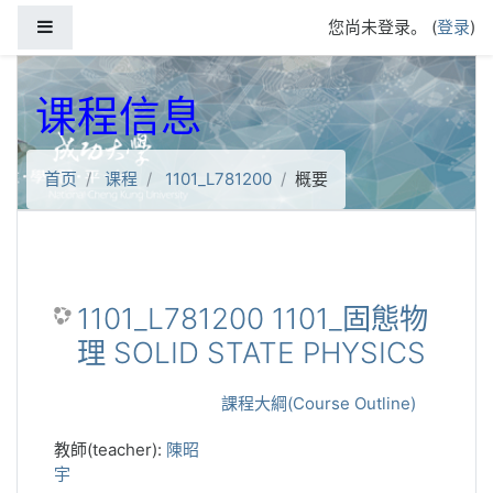
跳到主要内容
停靠面板
您尚未登录。 (
登录
)
课程信息
首页
课程
1101_L781200
概要
1101_L781200 1101_固態物
理 SOLID STATE PHYSICS
課程大綱(Course Outline)
教師(teacher):
陳昭
宇