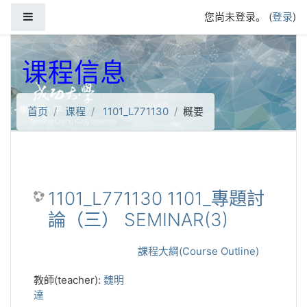
跳到主要内容
停靠面板
您尚未登录。 (
登录
)
课程信息
首页
课程
1101_L771130
概要
1101_L771130 1101_專題討
論（三） SEMINAR(3)
課程大綱(Course Outline)
教師(teacher):
魏明
達