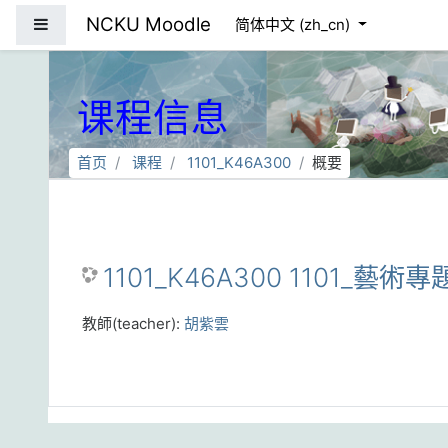
跳到主要内容
NCKU Moodle
停靠面板
简体中文 ‎(zh_cn)‎
课程信息
首页
课程
1101_K46A300
概要
1101_K46A300 1101_藝術專
教師(teacher):
胡紫雲