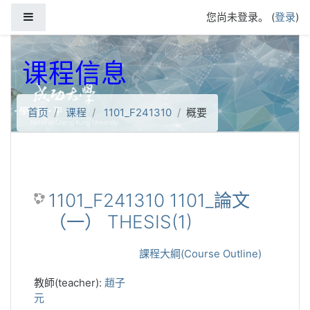
跳到主要内容
停靠面板
您尚未登录。 (
登录
)
课程信息
首页
课程
1101_F241310
概要
1101_F241310 1101_論文
（一） THESIS(1)
課程大綱(Course Outline)
教師(teacher):
趙子
元